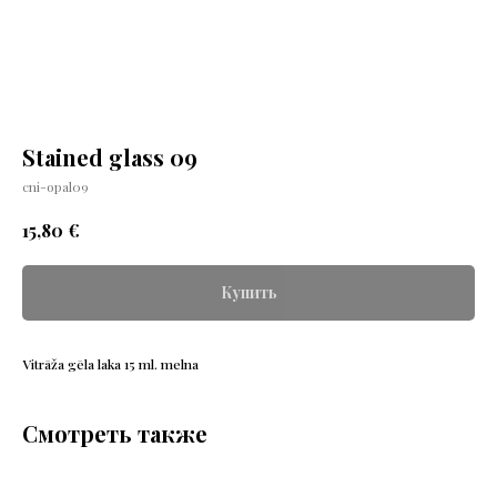
Stained glass 09
cni-opal09
€
15,80
Купить
Vitrāža gēla laka 15 ml. melna
Смотреть также