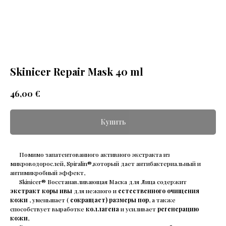
Skinicer Repair Mask 40 ml
€
46,00
Купить
Помимо запатентованного активного экстракта из
микроводорослей, Spiralin®,который дает антибактериальный и
антимикробный эффект,
Skinicer® Восстанавливающая Маска для Лица содержит
экстракт коры ивы
для нежного и
естественного очищения
кожи
, уменьшает (
сокращает) размеры пор
, а также
способствует выработке
коллагена
и усиливает
регенерацию
кожи
,