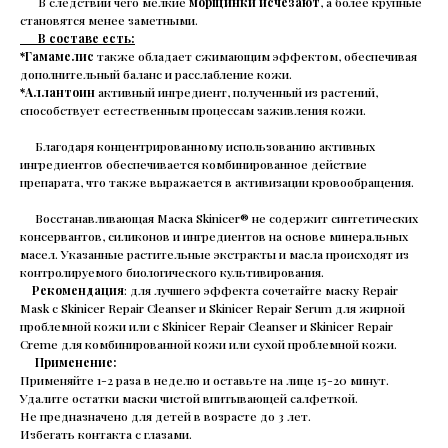
В следствии чего мелкие
морщинки исчезают
, а более крупные
становятся менее заметными.
В составе есть:
*Гамамелис
также обладает сжимающим эффектом, обеспечивая
дополнительный баланс и расслабление кожи.
*Аллантоин
активный ингредиент, полученный из растений,
способствует естественным процессам заживления кожи.
Благодаря концентрированному использованию активных
ингредиентов обеспечивается комбинированное действие
препарата, что также выражается в активизации кровообращения.
Восстанавливающая Маска Skinicer® не содержит синтетических
консервантов, силиконов и ингредиентов на основе минеральных
масел. Указанные растительные экстракты и масла происходят из
контролируемого биологического культивирования.
Рекомендация
: для лучшего эффекта сочетайте маску Repair
Mask с Skinicer Repair Cleanser и Skinicer Repair Serum для жирной
проблемной кожи или с Skinicer Repair Cleanser и Skinicer Repair
Creme для комбинированной кожи или сухой проблемной кожи.
Применение:
Применяйте 1-2 раза в неделю и оставьте на лице 15-20 минут.
Удалите остатки маски чистой впитывающей салфеткой.
Не предназначено для детей в возрасте до 3 лет.
Избегать контакта с глазами.