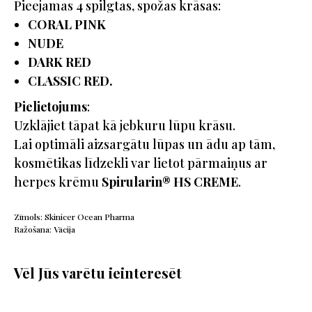
Pieejamas 4 spilgtas, spožas krāsas:
CORAL PINK
NUDE
DARK RED
CLASSIC RED.
Pielietojums
:
Uzklājiet tāpat kā jebkuru lūpu krāsu.
Lai optimāli aizsargātu lūpas un ādu ap tām,
kosmētikas līdzekli var lietot pārmaiņus ar
herpes krēmu
Spirularin® HS CREME
.
Zīmols: Skinicer Ocean Pharma
Ražošana: Vācija
Vēl Jūs varētu ieinteresēt