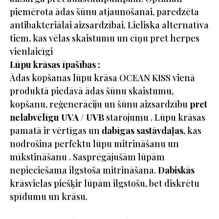
piemērota ādas šūnu atjaunošanai, paredzēta
antibakteriālai aizsardzībai. Lieliska alternatīva
tiem, kas vēlas skaistumu un cīņu pret herpes
vienlaicīgi
Lūpu krāsas īpašības :
Ādas kopšanas lūpu krāsa OCEAN KISS vienā
produktā piedāvā ādas šūnu skaistumu,
kopšanu, reģenerāciju un šūnu aizsardzību
pret
nelabvēlīgu UVA / UVB
starojumu . Lūpu krāsas
pamatā ir vērtīgas un
dabīgas sastāvdaļas
, kas
nodrošina perfektu lūpu mitrināšanu un
mīkstināšanu . Sasprēgājušām lūpām
nepieciešama ilgstoša mitrināšana.
Dabiskās
krāsvielas piešķir lūpām ilgstošu, bet diskrētu
spīdumu un krāsu.