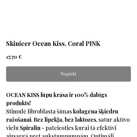
Skinicer Ocean Kiss. Coral PINK
€
17,70
Nopirkt
OCEAN KISS lūpu krāsa ir 100% dabīgs
produkts!
Stimulē fibroblasta šūnas
kolagēna šķiedru
ražošanai
.
Bez lipekļa, bez laktozes
, satur aktīvo
vielu
Spiralin
- pateicoties kurai tā efektīvi
aizsargā pret aukstumpumpām. Optimāli