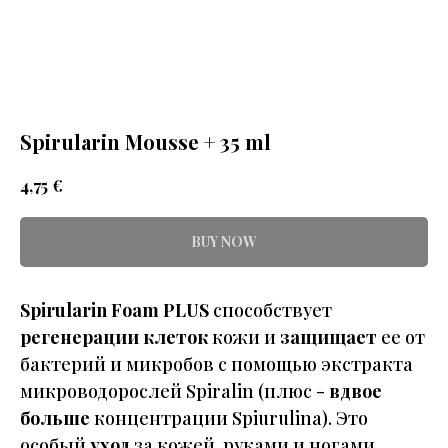
Spirularin Mousse + 35 ml
€
4,75
BUY NOW
Spirularin
Foam PLUS
способствует
регенерации клеток
кожи и
защищает
ее от
бактерий и микробов с помощью экстракта
микроводорослей Spiralin (плюс -
вдвое
больше
концентрации Spiurulina). Это
особый
уход
за кожей, руками и ногами.