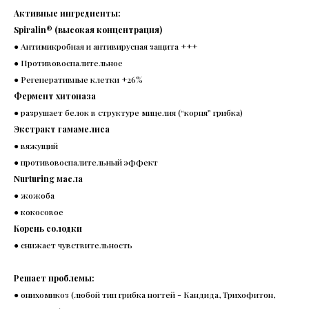
Активные ингредиенты:
Spiralin® (высокая концентрация)
● Антимикробная и антивирусная защита +++
● Противовоспалительное
● Регенеративные клетки +26%
Фермент хитоназа
● разрушает белок в структуре мицелия (“корня” грибка)
Экстракт гамамелиса
● вяжущий
● противовоспалительный эффект
Nurturing масла
● жожоба
● кокосовое
Корень солодки
● снижает чувствительность
Решает проблемы:
● онихомикоз (любой тип грибка ногтей - Кандида, Трихофитон,