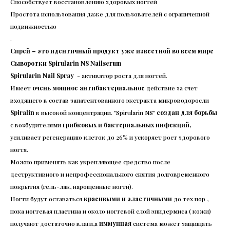
Способствует восстановлению здоровых ногтей
Простота использования даже для пользователей с ограниченной
подвижностью
.
Спрей – это идентичный продукт уже известной во всем мире
Сыворотки Spirularin NS Nailserum
Spirularin Nail Spray
- активатор роста для ногтей.
Имеет
очень мощное
антибактериальное
действие за счет
входящего в состав запатентованного экстракта микроводоросли
Spiralin
в высокой концентрации. "Spirularin NS"
создан для борьбы
с возбудителями
грибковых и бактериальных инфекций,
усиливает регенерацию клеток до 26% и ускоряет рост здорового
ногтя.
Можно применять как укрепляющее средство после
деструктивного и непрофессионального снятия долговременного
покрытия (гель-лак, нарощенные ногти).
Ногти будут оставаться
красивыми и эластичными
до тех пор ,
пока ногтевая пластина и около ногтевой слой эпидермиса ( кожи)
получают достаточно влаги,а
иммунная
система может защищать