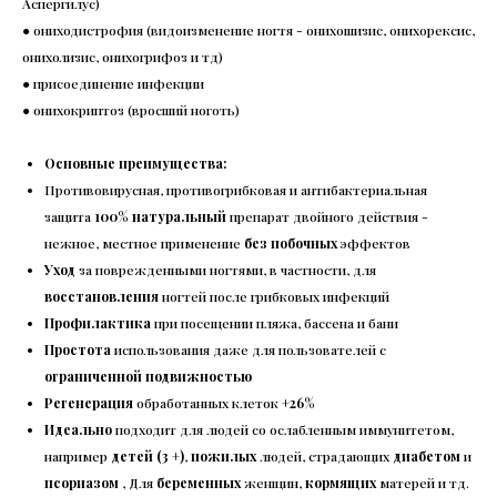
Аспергилус)
● ониходистрофия (видоизменение ногтя - онихошизис, онихорексис,
онихолизис, онихогрифоз и тд)
● присоединение инфекции
● онихокриптоз (вросший ноготь)
Основные преимущества:
Противовирусная, противогрибковая и антибактериальная
защита
100% натуральный
препарат двойного действия -
нежное, местное применение
без побочных
эффектов
Уход
за поврежденными ногтями, в частности, для
восстановления
ногтей после грибковых инфекций
Профилактика
при посещении пляжа, бассена и бани
Простота
использования даже для пользователей с
ограниченной подвижностью
Регенерация
обработанных клеток
+26%
Идеально
подходит для людей со ослабленным иммунитетом,
например
детей (3 +)
,
пожилых
людей, страдающих
диабетом
и
псориазом
, Для
беременных
женщин,
кормящих
матерей и тд.