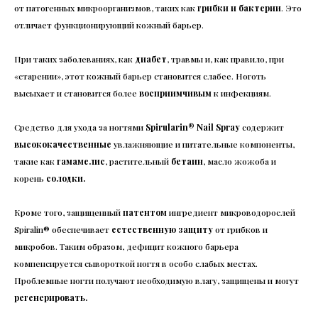
от патогенных микроорганизмов, таких как
грибки и бактерии
. Это
отличает функционирующий кожный барьер.
При таких заболеваниях, как
диабет
, травмы и, как правило, при
«старении», этот кожный барьер становится слабее. Ноготь
высыхает и становится более
восприимчивым
к инфекциям.
Средство для ухода за ногтями
Spirularin® Nail Spray
содержит
высококачественные
увлажняющие и питательные компоненты,
такие как
гамамелис
, растительный
бетаин
, масло жожоба и
корень
солодки.
Кроме того, защищенный
патентом
ингредиент микроводорослей
Spiralin® обеспечивает
естественную защиту
от грибков и
микробов. Таким образом, дефицит кожного барьера
компенсируется сывороткой ногтя в особо слабых местах.
Проблемные ногти получают необходимую влагу, защищены и могут
регенерировать.