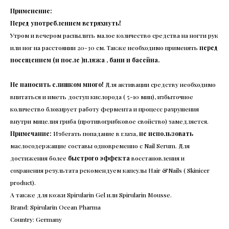
Применение:
Перед употреблением встряхнуть!
Утром и вечером распылить малое количество средства на ногти рук
или ног на расстоянии 20-30 см. Также необходимо применять
перед
посещением (и после )пляжа , бани и басейна.
Не наносить слишком много!
Для активации средству необходимо
впитаться и иметь доступ кислорода ( 5-10 мин), избыточное
количество блокирует работу фермента и процесс разрушения
внутри мицелия гриба (противогрибковое свойство) замедляется.
Примечание:
Избегать попадание в глаза,
не использовать
маслосодержащие составы одновременно с Nail Serum. Для
достижения более
быстрого эффекта
восстановления и
сохранения результата рекомендуем капсулы Hair &Nails ( Skinicer
product).
А также для кожи Spirularin Gel или Spirularin Mousse.
Brand: Spirularin Ocean Pharma
Country: Germany