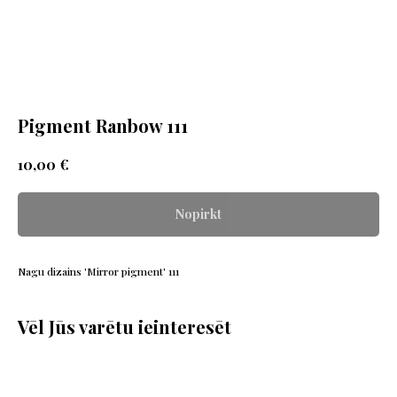
Pigment Ranbow 111
€
10,00
Nopirkt
Nagu dizains 'Mirror pigment' 111
Vēl Jūs varētu ieinteresēt