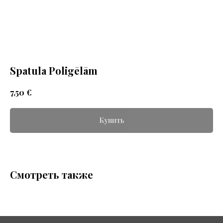
Spatula Poligēlām
€
7,50
Купить
Смотреть также