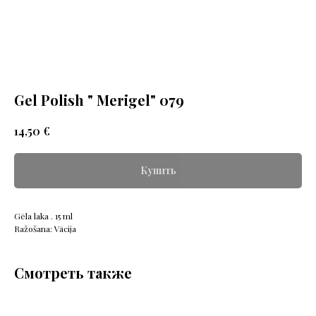
Gel Polish " Merigel" 079
€
14,50
Купить
Gēla laka . 15 ml
Ražošana: Vācija
Смотреть также