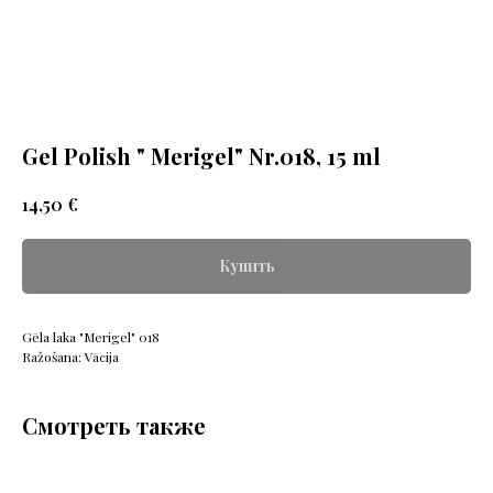
Gel Polish " Merigel" Nr.018, 15 ml
€
14,50
Купить
Gēla laka "Merigel" 018
Ražošana: Vācija
Смотреть также