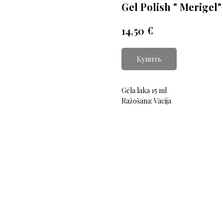
Gel Polish " Merigel"
€
14,50
Купить
Gēla laka 15 ml
Ražošana: Vācija