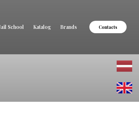
ail School
Katalog
Brands
Contacts