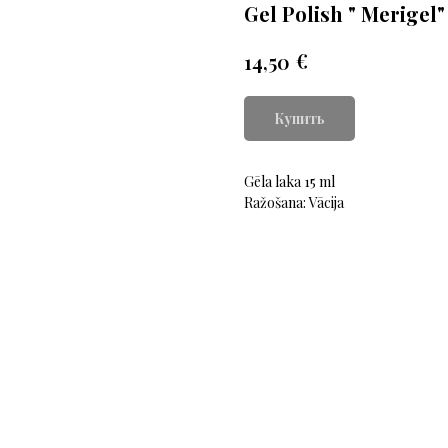
Gel Polish " Merigel"
€
14,50
Купить
Gēla laka 15 ml
Ražošana: Vācija