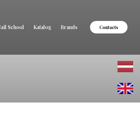
ail School
Katalog
Brands
Contacts