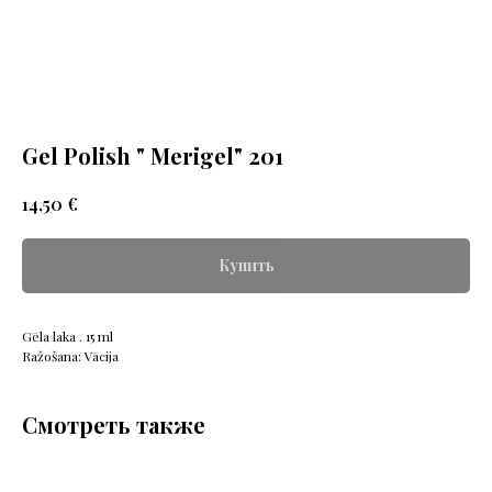
Gel Polish " Merigel" 201
€
14,50
Купить
Gēla laka . 15 ml
Ražošana: Vācija
Смотреть также