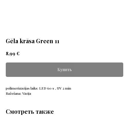
Gēla krāsa Green 11
€
8,99
Купить
polimerizācijas laiks: LED 60 s , UV 2 min
Ražošana: Vācija
Смотреть также