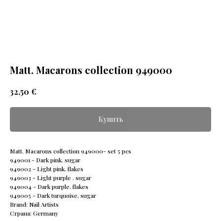
Matt. Macarons collection 949000
€
32,50
Купить
Matt. Macarons collection 949000- set 5 pcs
949001 - Dark pink. sugar
949002 - Light pink. flakes
949003 - Light purple . sugar
949004 - Dark purple. flakes
949005 - Dark turquoise. sugar
Brand: Nail Artists
Страна: Germany