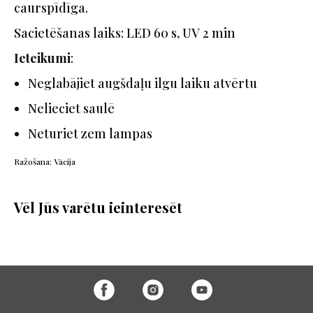
caurspīdīga.
Sacietēšanas laiks: LED 60 s, UV 2 min
Ieteikumi
:
Neglabājiet augšdaļu ilgu laiku atvērtu
Nelieciet saulē
Neturiet zem lampas
Ražošana: Vācija
Vēl Jūs varētu ieinteresēt