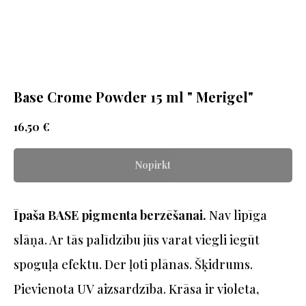
Base Сrome Powder 15 ml " Merigel"
€
16,50
Nopirkt
Īpaša BASE pigmenta berzēšanai.
Nav lipīga
slāņa. Ar tās palīdzību jūs varat viegli iegūt
spoguļa efektu. Der ļoti plānas. Šķidrums.
Pievienota UV aizsardzība. Krāsa ir violeta,